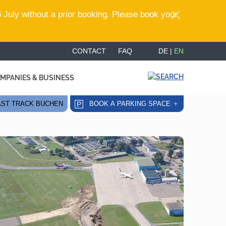
 July without a prior booking. Please book your
CONTACT
FAQ
DE
|
EN
MPANIES & BUSINESS
ST TRACK BUCHEN
BOOK A PARKING SPACE