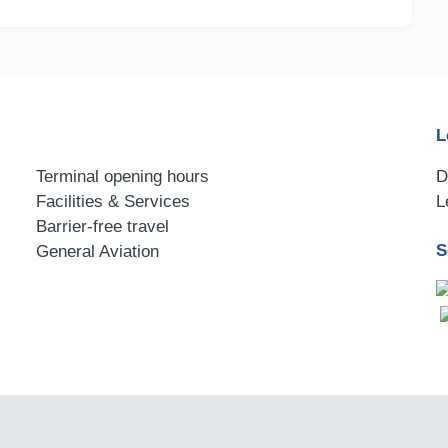
L
Terminal opening hours
D
Facilities & Services
L
Barrier-free travel
S
General Aviation