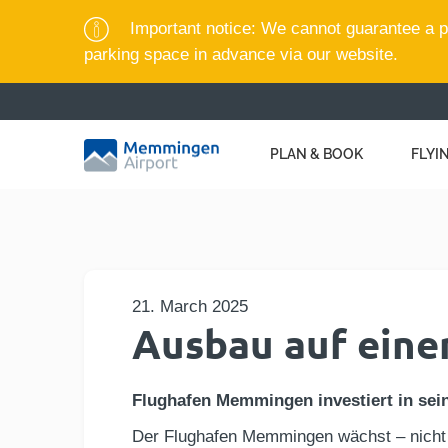
Important notice: We cannot guarantee a pa
parking space in advance via our website.
PLAN & BOOK
FLYI
21. March 2025
Ausbau auf eine
Flughafen Memmingen investiert in sein
Der Flughafen Memmingen wächst – nicht 