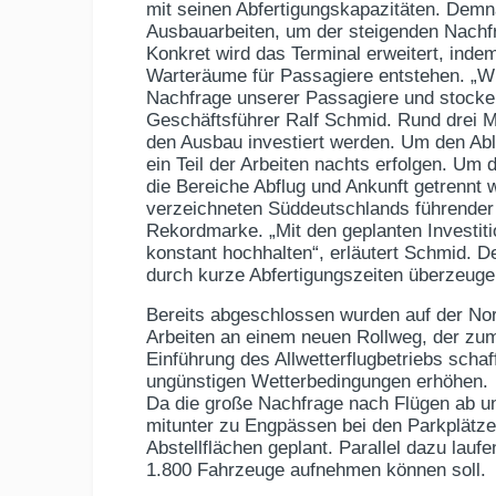
mit seinen Abfertigungskapazitäten. Dem
Ausbauarbeiten, um der steigenden Nachf
Konkret wird das Terminal erweitert, inde
Warteräume für Passagiere entstehen. „Wir
Nachfrage unserer Passagiere und stocken fü
Geschäftsführer Ralf Schmid. Rund drei Mi
den Ausbau investiert werden. Um den Abla
ein Teil der Arbeiten nachts erfolgen. Um
die Bereiche Abflug und Ankunft getrennt 
verzeichneten Süddeutschlands führender 
Rekordmarke. „Mit den geplanten Investiti
konstant hochhalten“, erläutert Schmid. 
durch kurze Abfertigungszeiten überzeuge
Bereits abgeschlossen wurden auf der Nor
Arbeiten an einem neuen Rollweg, der zum 
Einführung des Allwetterflugbetriebs schaff
ungünstigen Wetterbedingungen erhöhen.
Da die große Nachfrage nach Flügen ab 
mitunter zu Engpässen bei den Parkplätzen
Abstellflächen geplant. Parallel dazu lauf
1.800 Fahrzeuge aufnehmen können soll.