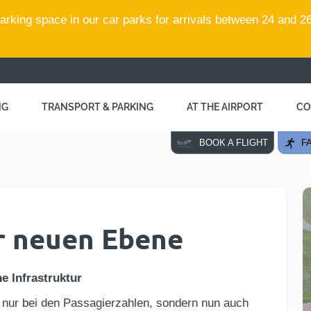
rking space in our car parks for arrivals between 24 and 26
NG
TRANSPORT & PARKING
AT THE AIRPORT
CO
FA
BOOK A FLIGHT
r neuen Ebene
e Infrastruktur
nur bei den Passagierzahlen, sondern nun auch