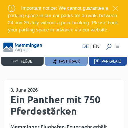
Important notice: We cannot guarantee a
parking space in our car parks for arrivals between
24 and 26 July without a prior booking. Please book
your parking space in advance via our website.
DE
|
EN
FLÜGE
FAST TRACK
PARKPLATZ
3. June 2026
Ein Panther mit 750
Pferdestärken
Memminger Flughafen-Feuerwehr erhält