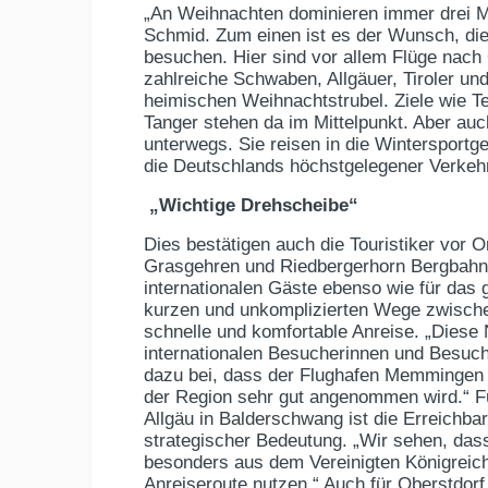
„An Weihnachten dominieren immer drei Mo
Schmid. Zum einen ist es der Wunsch, di
besuchen. Hier sind vor allem Flüge nach
zahlreiche Schwaben, Allgäuer, Tiroler un
heimischen Weihnachtstrubel. Ziele wie Ten
Tanger stehen da im Mittelpunkt. Aber auc
unterwegs. Sie reisen in die Wintersportg
die Deutschlands höchstgelegener Verkehrs
„Wichtige Drehscheibe“
Dies bestätigen auch die Touristiker vor 
Grasgehren und Riedbergerhorn Bergbahne
internationalen Gäste ebenso wie für das
kurzen und unkomplizierten Wege zwische
schnelle und komfortable Anreise. „Diese
internationalen Besucherinnen und Besuc
dazu bei, dass der Flughafen Memmingen a
der Region sehr gut angenommen wird.“ F
Allgäu in Balderschwang ist die Erreichb
strategischer Bedeutung. „Wir sehen, dass
besonders aus dem Vereinigten Königreic
Anreiseroute nutzen.“ Auch für Oberstdorf,