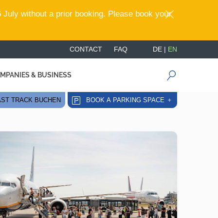
 July without a prior booking. Please book your
CONTACT
FAQ
DE
|
EN
MPANIES & BUSINESS
ST TRACK BUCHEN
BOOK A PARKING SPACE