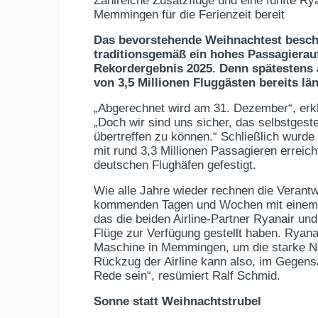
Zahlreiche Zusatzflüge und eine fünfte R
Memmingen für die Ferienzeit bereit
Das bevorstehende Weihnachtest besc
traditionsgemäß ein hohes Passagiera
Rekordergebnis 2025. Denn spätestens 
von 3,5 Millionen Fluggästen bereits län
„Abgerechnet wird am 31. Dezember“, erk
„Doch wir sind uns sicher, das selbstgeste
übertreffen zu können.“ Schließlich wurde
mit rund 3,3 Millionen Passagieren erreich
deutschen Flughäfen gefestigt.
Wie alle Jahre wieder rechnen die Verant
kommenden Tagen und Wochen mit einem 
das die beiden Airline-Partner Ryanair und
Flüge zur Verfügung gestellt haben. Ryanai
Maschine in Memmingen, um die starke Na
Rückzug der Airline kann also, im Gegens
Rede sein“, resümiert Ralf Schmid.
Sonne statt Weihnachtstrubel