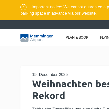
Important notice: We cannot guarantee a pa
parking space in advance via our website.
PLAN & BOOK
FLYI
15. December 2025
Weihnachten be
Rekord