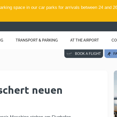
rking space in our car parks for arrivals between 24 and 26
NG
TRANSPORT & PARKING
AT THE AIRPORT
CO
FA
BOOK A FLIGHT
schert neuen