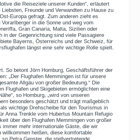
tive die Reiseziele unserer Kunden“, erläutert
e Liebsten, Freunde und Verwandten zu Hause zu
 Ost-Europa gefragt. Zum anderen zieht es
d Vorarlberger in die Sonne und weg vom
eriffa, Gran Canaria, Malta, Sizilien oder
h in der Gegenrichtung sind viele Passagiere
ebiete Bayerns, Österreichs und der Schweiz, für
flughafen längst eine sehr wichtige Rolle spielt.
Ort. So betont Jörn Homburg, Geschäftsführer der
n: „Der Flughafen Memmingen ist für unsere
 gesamte Allgäu von großer Bedeutung.“ Die
n Flughafen und Skigebieten ermöglichten eine
 Nähe“, so Homburg, „wird von unseren
hern besonders geschätzt und trägt maßgeblich
ls wichtige Drehscheibe für den Tourismus in
ür Anna Trenkle vom Hubertus Mountain Refugio
arkeit über den Flughafen Memmingen von großer
 immer mehr internationale Gäste, die wir
h willkommen heißen, diese komfortable
 so Petra Genster, die stellvertretende