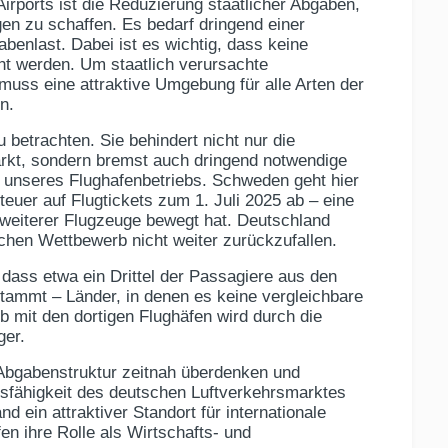
rports ist die Reduzierung staatlicher Abgaben,
en zu schaffen. Es bedarf dringend einer
benlast. Dabei ist es wichtig, dass keine
t werden. Um staatlich verursachte
uss eine attraktive Umgebung für alle Arten der
n.
zu betrachten. Sie behindert nicht nur die
rkt, sondern bremst auch dringend notwendige
ft unseres Flughafenbetriebs. Schweden geht hier
teuer auf Flugtickets zum 1. Juli 2025 ab – eine
weiterer Flugzeuge bewegt hat. Deutschland
chen Wettbewerb nicht weiter zurückzufallen.
ass etwa ein Drittel der Passagiere aus den
ammt – Länder, in denen es keine vergleichbare
b mit den dortigen Flughäfen wird durch die
ger.
 Abgabenstruktur zeitnah überdenken und
sfähigkeit des deutschen Luftverkehrsmarktes
d ein attraktiver Standort für internationale
en ihre Rolle als Wirtschafts- und