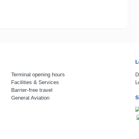
L
Terminal opening hours
D
Facilities & Services
L
Barrier-free travel
S
General Aviation