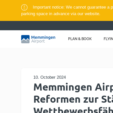
Important notice: We cannot guarantee a pa
parking space in advance via our website.
PLAN & BOOK
FLYI
10. October 2024
Memmingen Airp
Reformen zur St
Wettbewerbsfäh