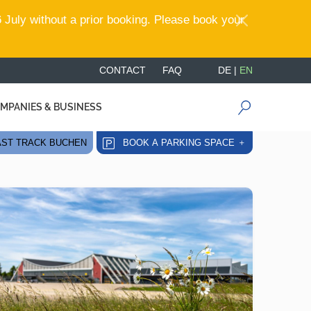
 July without a prior booking. Please book your
CONTACT
FAQ
DE
|
EN
MPANIES & BUSINESS
ST TRACK BUCHEN
BOOK A PARKING SPACE