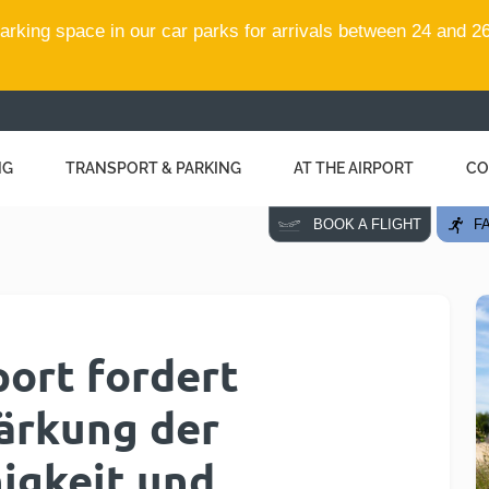
rking space in our car parks for arrivals between 24 and 26
NG
TRANSPORT & PARKING
AT THE AIRPORT
CO
FA
BOOK A FLIGHT
ort fordert
ärkung der
igkeit und